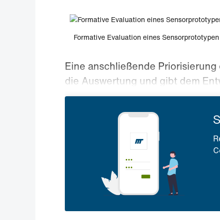
Formative Evaluation eines Sensorprototypen
Eine anschließende Priorisierung 
die Auswertung und gibt dem Entw
S
R
C