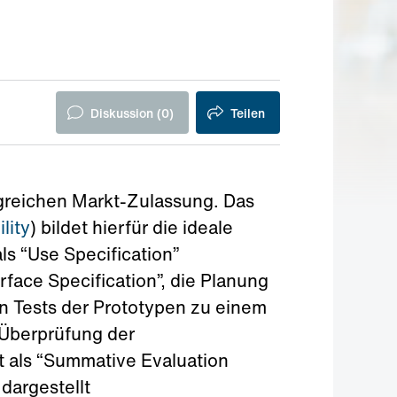
Diskussion (
0
)
Teilen
olgreichen Markt-Zulassung. Das
lity
) bildet hierfür die ideale
ls “Use Specification”
face Specification”, die Planung
ven Tests der Prototypen zu einem
 Überprüfung der
 als “Summative Evaluation
dargestellt