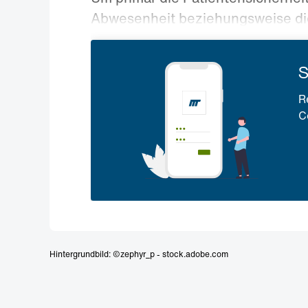
Abwesenheit beziehungsweise die
S
R
C
Hintergrundbild: ©zephyr_p - stock.adobe.com