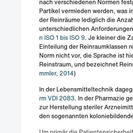
nach verschiedenen Normen festge
Partikel vermieden werden, was i
der Reinräume lediglich die Anza
unterschiedlichen Anforderungen
n ISO 1 bis ISO 9
. Je kleiner die 
Einteilung der Reinraumklassen r
Norm nicht vor, die Sprache ist hi
Reinstraum, und bezeichnet Reinr
mmler, 2014
)
In der Lebensmitteltechnik dage
rm VDI 2083
. In der Pharmazie g
zur Herstellung steriler Arzneimit
den sogenannten koloniebildenden
Um primär die Patientensicherheit