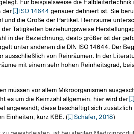
legt. Für beispielsweise die Halbleitertechnik
n der
ISO 14644
genauer definiert ist. Sie berü
hl und die Größe der Partikel. Reinräume unter
 der Tätigkeiten beziehungsweise Herstellungsp
Zahl in der Bezeichnung, desto größer ist der gef
egelt unter anderem die DIN ISO 14644. Der Beg
er ausschließlich von Reinräumen. In der Literat
äume mit einem sehr hohen Reinheitsgrad, beispi
gen müssen vor allem Mikroorganismen ausgeschl
eht es um die Keimzahl allgemein, hier wird der
tel angewandt; diese beschäftigt sich zusätzlich
 Einheiten, kurz KBE. (
Schäfer, 2018
)
 zu gewährleisten, ist bei sterilen Medizinpro