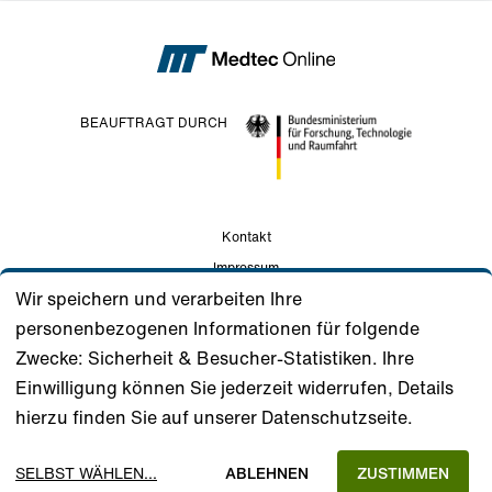
BEAUFTRAGT DURCH
Kontakt
Impressum
Wir speichern und verarbeiten Ihre
Datenschutz
personenbezogenen Informationen für folgende
Nutzungsbedingungen
Zwecke: Sicherheit & Besucher-Statistiken. Ihre
Gemeinschaftsstandards
Einwilligung können Sie jederzeit widerrufen, Details
Unterstützer
hierzu finden Sie auf unserer Datenschutzseite.
Cookie Consents verwalten
Cookie Consents zurücksetzen
SELBST WÄHLEN
...
ABLEHNEN
ZUSTIMMEN