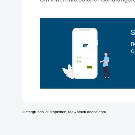
S
R
C
Hintergrundbild: ©apichon_tee - stock.adobe.com