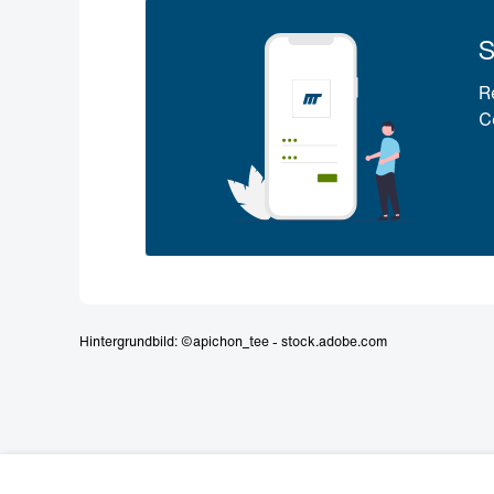
S
R
C
Hintergrundbild: ©apichon_tee - stock.adobe.com